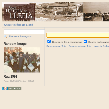
Arxiu Històric de Llefià
Recerca Avançada
Buscar en les descripcions
Buscar en les par
Random Image
Seleccionar Tots
Deseleccionar Tots
Invertir Sele
Rua 1991
Data: 26/09/05
Visites: 14960