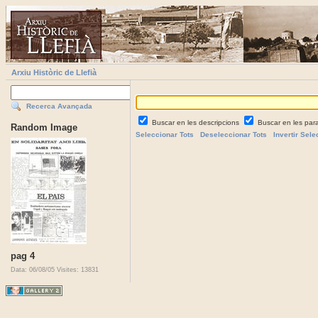
Arxiu Històric de Llefià
Recerca Avançada
Buscar en les descripcions
Buscar en les par
Random Image
Seleccionar Tots
Deseleccionar Tots
Invertir Sele
pag 4
Data: 06/08/05
Visites: 13831