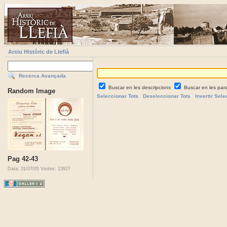
Arxiu Històric de Llefià
Recerca Avançada
Buscar en les descripcions
Buscar en les par
Random Image
Seleccionar Tots
Deseleccionar Tots
Invertir Sele
Pag 42-43
Data: 31/07/05
Visites: 13927