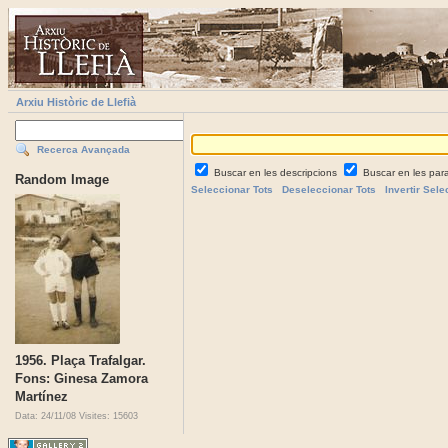
Arxiu Històric de Llefià
Recerca Avançada
Buscar en les descripcions
Buscar en les par
Random Image
Seleccionar Tots
Deseleccionar Tots
Invertir Sele
1956. Plaça Trafalgar.
Fons: Ginesa Zamora
Martínez
Data: 24/11/08
Visites: 15603