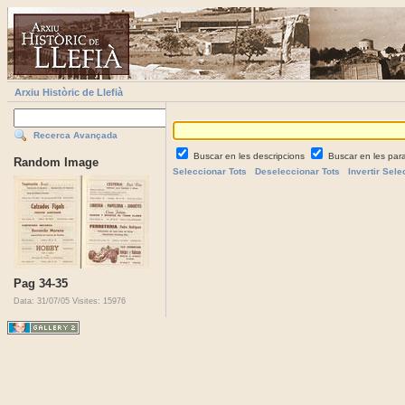
Arxiu Històric de Llefià
Recerca Avançada
Buscar en les descripcions
Buscar en les par
Random Image
Seleccionar Tots
Deseleccionar Tots
Invertir Sele
Pag 34-35
Data: 31/07/05
Visites: 15976