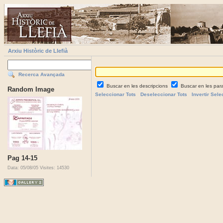
Arxiu Històric de Llefià
Recerca Avançada
Buscar en les descripcions
Buscar en les par
Random Image
Seleccionar Tots
Deseleccionar Tots
Invertir Sele
Pag 14-15
Data: 05/08/05
Visites: 14530