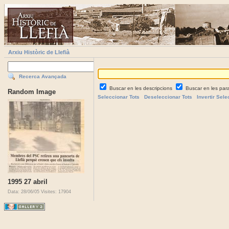
Arxiu Històric de Llefià
Recerca Avançada
Buscar en les descripcions
Buscar en les par
Random Image
Seleccionar Tots
Deseleccionar Tots
Invertir Sele
1995 27 abril
Data: 28/06/05
Visites: 17904