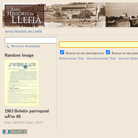
Arxiu Històric de Llefià
Recerca Avançada
Buscar en les descripcions
Buscar en les par
Random Image
Seleccionar Tots
Deseleccionar Tots
Invertir Sele
1963 Boletin parroquial
nÃºm 89
Data: 03/12/05
Visites: 15473