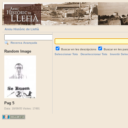
Arxiu Històric de Llefià
Recerca Avançada
Buscar en les descripcions
Buscar en les par
Random Image
Seleccionar Tots
Deseleccionar Tots
Invertir Sele
Pag 5
Data: 18/08/05
Visites: 17491