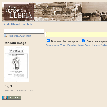
Arxiu Històric de Llefià
Recerca Avançada
Buscar en les descripcions
Buscar en les par
Random Image
Seleccionar Tots
Deseleccionar Tots
Invertir Sele
Pag 9
Data: 31/07/05
Visites: 14287