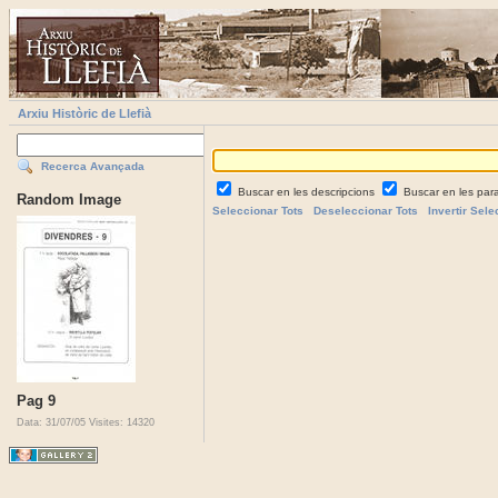
Arxiu Històric de Llefià
Recerca Avançada
Buscar en les descripcions
Buscar en les par
Random Image
Seleccionar Tots
Deseleccionar Tots
Invertir Sele
Pag 9
Data: 31/07/05
Visites: 14320