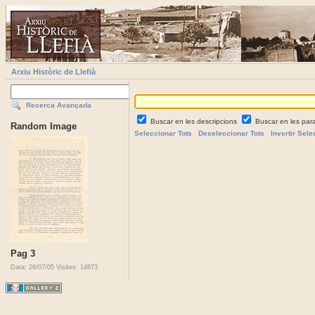
Arxiu Històric de Llefià
Recerca Avançada
Buscar en les descripcions
Buscar en les par
Random Image
Seleccionar Tots
Deseleccionar Tots
Invertir Sele
Pag 3
Data: 26/07/05
Visites: 14873