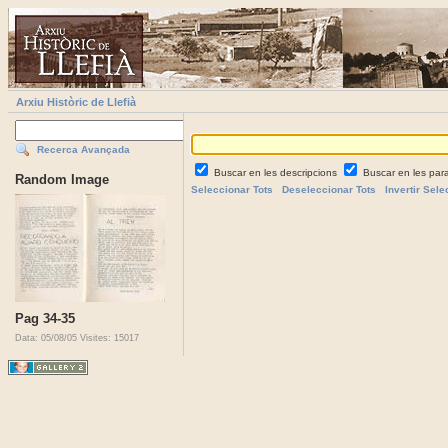
Arxiu Històric de Llefià
Recerca Avançada
Buscar en les descripcions
Buscar en les par
Random Image
Seleccionar Tots
Deseleccionar Tots
Invertir Sele
Pag 34-35
Data: 05/08/05
Visites: 15017