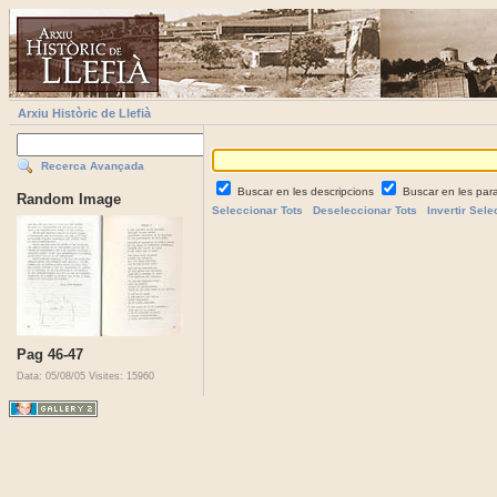
Arxiu Històric de Llefià
Recerca Avançada
Buscar en les descripcions
Buscar en les par
Random Image
Seleccionar Tots
Deseleccionar Tots
Invertir Sele
Pag 46-47
Data: 05/08/05
Visites: 15960