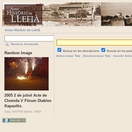
Arxiu Històric de Llefià
Recerca Avançada
Buscar en les descripcions
Buscar en les par
Random Image
Seleccionar Tots
Deseleccionar Tots
Invertir Sele
2005 2 de juliol Acte de
Cloenda V Fòrum Diables
Kapaoltis
Data: 04/07/05
Visites: 19928