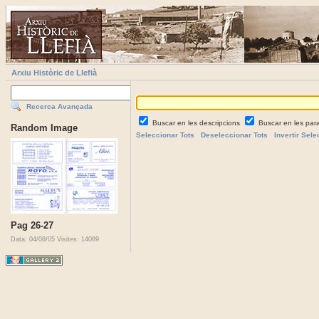
Arxiu Històric de Llefià
Recerca Avançada
Buscar en les descripcions
Buscar en les par
Random Image
Seleccionar Tots
Deseleccionar Tots
Invertir Sele
Pag 26-27
Data: 04/08/05
Visites: 14089