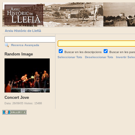
Arxiu Històric de Llefià
Recerca Avançada
Buscar en les descripcions
Buscar en les par
Random Image
Seleccionar Tots
Deseleccionar Tots
Invertir Sele
Concert Jove
Data: 26/09/05
Visites: 15488