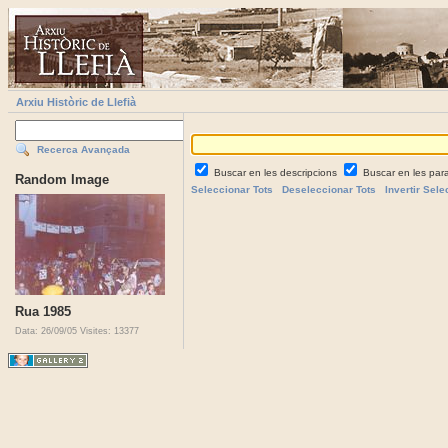
Arxiu Històric de Llefià
Recerca Avançada
Buscar en les descripcions
Buscar en les par
Random Image
Seleccionar Tots
Deseleccionar Tots
Invertir Sele
Rua 1985
Data: 26/09/05
Visites: 13377