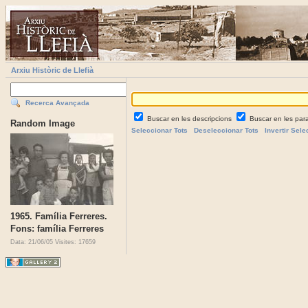
Arxiu Històric de Llefià
Recerca Avançada
Buscar en les descripcions
Buscar en les par
Random Image
Seleccionar Tots
Deseleccionar Tots
Invertir Sele
1965. Família Ferreres.
Fons: família Ferreres
Data: 21/06/05
Visites: 17659