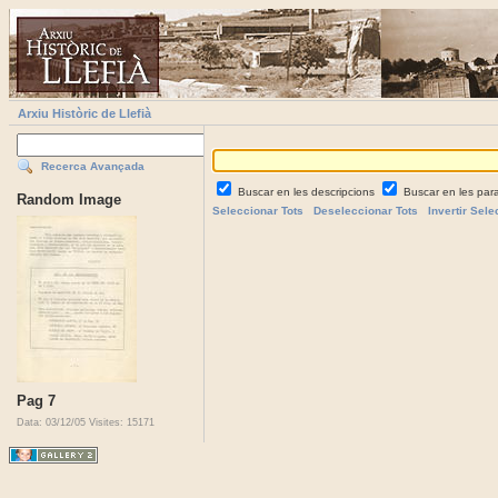
Arxiu Històric de Llefià
Recerca Avançada
Buscar en les descripcions
Buscar en les par
Random Image
Seleccionar Tots
Deseleccionar Tots
Invertir Sele
Pag 7
Data: 03/12/05
Visites: 15171