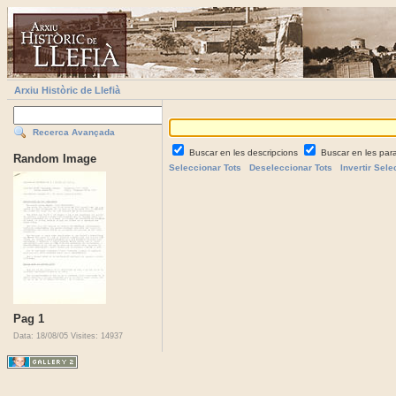
Arxiu Històric de Llefià
Recerca Avançada
Buscar en les descripcions
Buscar en les par
Random Image
Seleccionar Tots
Deseleccionar Tots
Invertir Sele
Pag 1
Data: 18/08/05
Visites: 14937