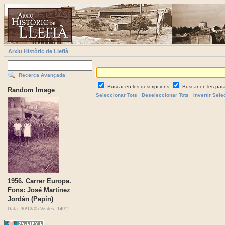
Arxiu Històric de Llefià
Recerca Avançada
Buscar en les descripcions
Buscar en les par
Random Image
Seleccionar Tots
Deseleccionar Tots
Invertir Sele
1956. Carrer Europa.
Fons: José Martínez
Jordán (Pepín)
Data: 30/12/05
Visites: 14911