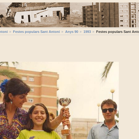
ntoni
Festes populars Sant Antoni
Anys 90
1993
Festes populars Sant Ant