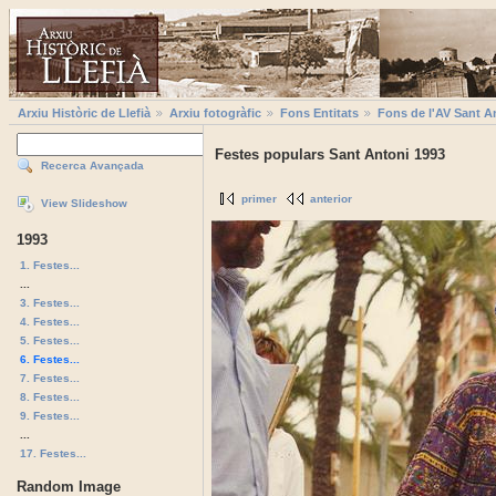
Arxiu Històric de Llefià
Arxiu fotogràfic
Fons Entitats
Fons de l'AV Sant A
Festes populars Sant Antoni 1993
Recerca Avançada
primer
anterior
View Slideshow
1993
1. Festes...
...
3. Festes...
4. Festes...
5. Festes...
6. Festes...
7. Festes...
8. Festes...
9. Festes...
...
17. Festes...
Random Image