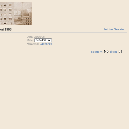
Iniciar Sessió
oni 1993
Data: 23/10/05
Mida:
Mida total:
1187x798
següent
últim