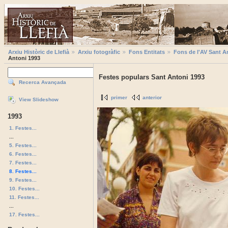
Arxiu Històric de Llefià
Arxiu fotogràfic
Fons Entitats
Fons de l'AV Sant A
Antoni 1993
Festes populars Sant Antoni 1993
Recerca Avançada
primer
anterior
View Slideshow
1993
1. Festes...
...
5. Festes...
6. Festes...
7. Festes...
8. Festes...
9. Festes...
10. Festes...
11. Festes...
...
17. Festes...