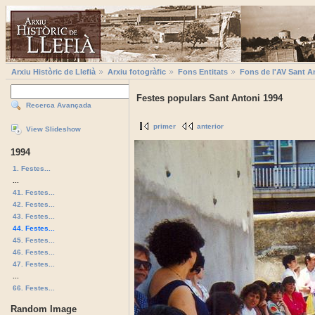
Arxiu Històric de Llefià
Arxiu fotogràfic
Fons Entitats
Fons de l'AV Sant A
Festes populars Sant Antoni 1994
Recerca Avançada
primer
anterior
View Slideshow
1994
1. Festes...
...
41. Festes...
42. Festes...
43. Festes...
44. Festes...
45. Festes...
46. Festes...
47. Festes...
...
66. Festes...
Random Image