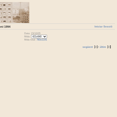
Iniciar Sessió
oni 1994
Data: 23/10/05
Mida:
Mida total:
783x1191
següent
últim