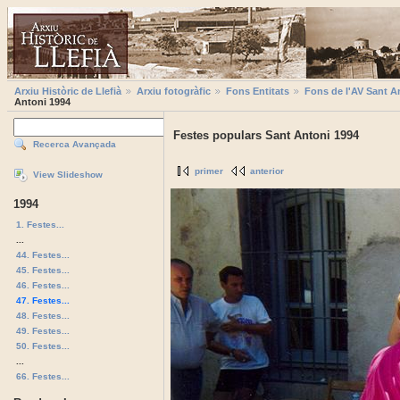
Arxiu Històric de Llefià
Arxiu fotogràfic
Fons Entitats
Fons de l'AV Sant A
Antoni 1994
Festes populars Sant Antoni 1994
Recerca Avançada
primer
anterior
View Slideshow
1994
1. Festes...
...
44. Festes...
45. Festes...
46. Festes...
47. Festes...
48. Festes...
49. Festes...
50. Festes...
...
66. Festes...