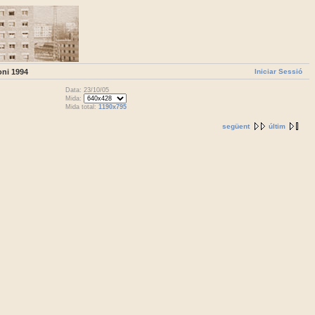
Iniciar Sessió
oni 1994
Data: 23/10/05
Mida:
Mida total:
1190x795
següent
últim