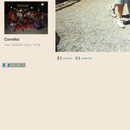
Correfoc
Data: 25/09/05
Visites: 12738
primer
anterior