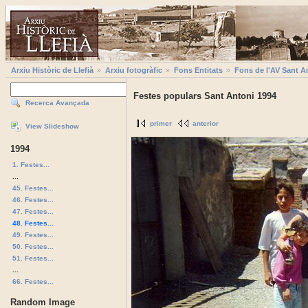
Arxiu Històric de Llefià
Arxiu fotogràfic
Fons Entitats
Fons de l'AV Sant A
Festes populars Sant Antoni 1994
Recerca Avançada
primer
anterior
View Slideshow
1994
1. Festes...
...
45. Festes...
46. Festes...
47. Festes...
48. Festes...
49. Festes...
50. Festes...
51. Festes...
...
66. Festes...
Random Image