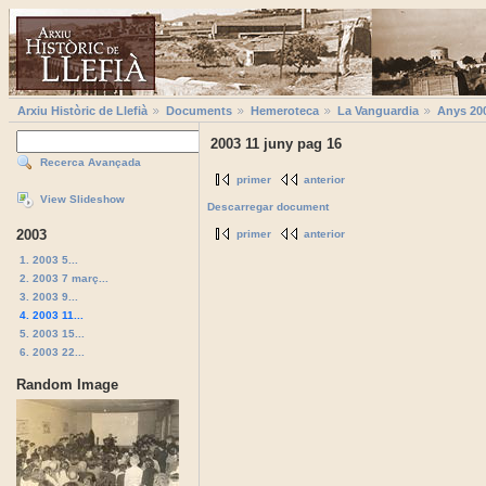
Arxiu Històric de Llefià
Documents
Hemeroteca
La Vanguardia
Anys 20
2003 11 juny pag 16
Recerca Avançada
primer
anterior
View Slideshow
Descarregar document
2003
primer
anterior
1. 2003 5...
2. 2003 7 març...
3. 2003 9...
4. 2003 11...
5. 2003 15...
6. 2003 22...
Random Image