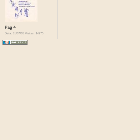
Pag 4
Data: 31/07/05
Visites: 14275