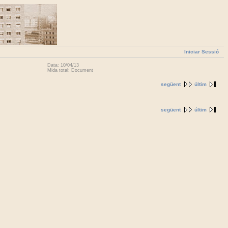
Iniciar Sessió
Data: 10/04/13
Mida total: Document
següent
últim
següent
últim