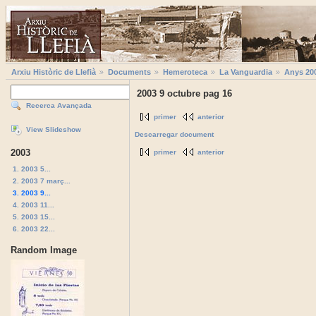
Arxiu Històric de Llefià
Documents
Hemeroteca
La Vanguardia
Anys 20
2003 9 octubre pag 16
Recerca Avançada
primer
anterior
View Slideshow
Descarregar document
2003
primer
anterior
1. 2003 5...
2. 2003 7 març...
3. 2003 9...
4. 2003 11...
5. 2003 15...
6. 2003 22...
Random Image