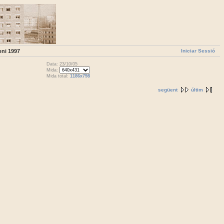
Iniciar Sessió
oni 1997
Data: 23/10/05
Mida:
Mida total:
1186x798
següent
últim