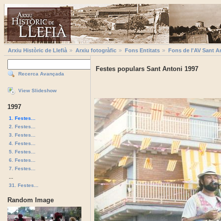
Arxiu Històric de Llefià
Arxiu fotogràfic
Fons Entitats
Fons de l'AV Sant A
Festes populars Sant Antoni 1997
Recerca Avançada
View Slideshow
1997
1. Festes...
2. Festes...
3. Festes...
4. Festes...
5. Festes...
6. Festes...
7. Festes...
...
31. Festes...
Random Image