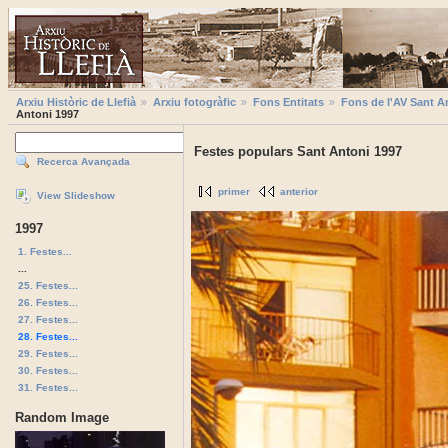
Arxiu Històric de Llefià
Arxiu fotogràfic
Fons Entitats
Fons de l'AV Sant A
Antoni 1997
Festes populars Sant Antoni 1997
Recerca Avançada
primer
anterior
View Slideshow
1997
1. Festes...
...
25. Festes...
26. Festes...
27. Festes...
28. Festes...
29. Festes...
30. Festes...
31. Festes...
Random Image