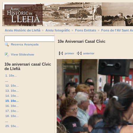
Arxiu Històric de Llefià
Arxiu fotogràfic
Fons Entitats
Fons de l'AV Sant A
10e Aniversari Casal Cívic
Recerca Avançada
primer
anterior
View Slideshow
10e aniversari casal Cívic
de Llefià
1. 10e...
...
12. 10e...
13. 10e...
14. 10e...
15. 10e...
16. 10e...
17. 10e...
18. 10e...
...
25. 10e...