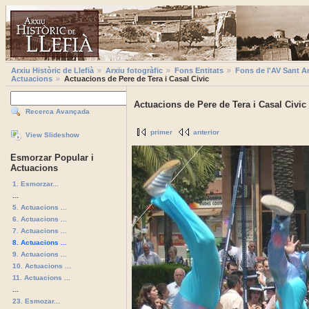
Arxiu Històric de Llefià
Arxiu fotogràfic
Fons Entitats
Fons de l'AV Sant A
Actuacions
Actuacions de Pere de Tera i Casal Civic
Actuacions de Pere de Tera i Casal Civic
Recerca Avançada
primer
anterior
View Slideshow
Esmorzar Popular i
Actuacions
1. Esmorzar...
...
5. Actuacions ...
6. Actuacions ...
7. Actuacions ...
8. Actuacions ...
9. Actuacions ...
10. Actuacions ...
11. Actuacions ...
...
23. Esmozar...