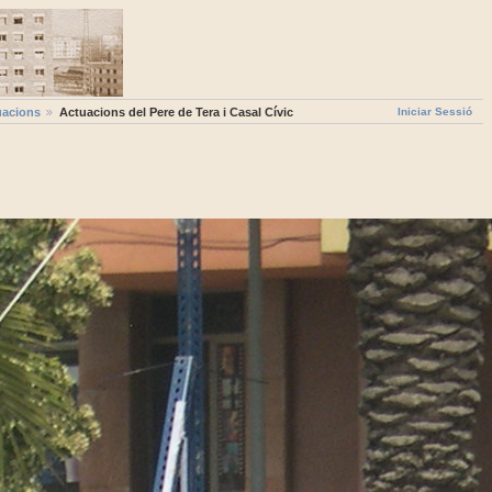
Iniciar Sessió
uacions
Actuacions del Pere de Tera i Casal Cívic