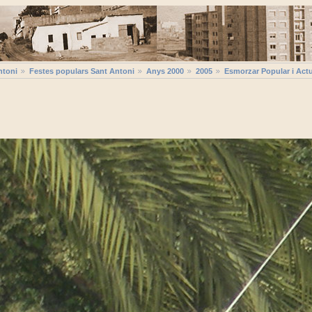
ntoni
Festes populars Sant Antoni
Anys 2000
2005
Esmorzar Popular i Act