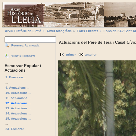
Arxiu Històric de Llefià
Arxiu fotogràfic
Fons Entitats
Fons de l'AV Sant A
Actuacions del Pere de Tera i Casal Cívic
Recerca Avançada
primer
anterior
View Slideshow
Esmorzar Popular i
Actuacions
1. Esmorzar...
...
9. Actuacions ...
10. Actuacions ...
11. Actuacions ...
12. Actuacions ...
13. Actuacions ...
14. Actuacions ...
15. Actuacions ...
...
23. Esmozar...