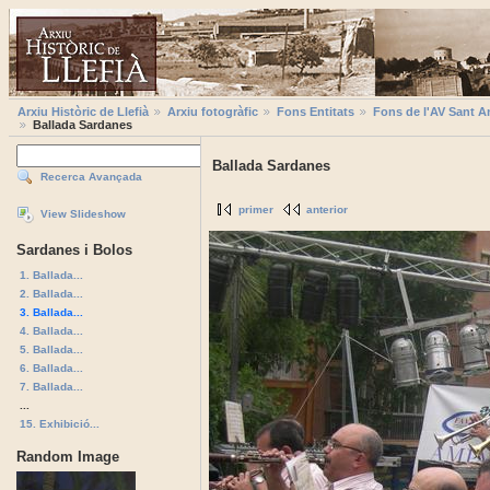
Arxiu Històric de Llefià
Arxiu fotogràfic
Fons Entitats
Fons de l'AV Sant A
Ballada Sardanes
Ballada Sardanes
Recerca Avançada
primer
anterior
View Slideshow
Sardanes i Bolos
1. Ballada...
2. Ballada...
3. Ballada...
4. Ballada...
5. Ballada...
6. Ballada...
7. Ballada...
...
15. Exhibició...
Random Image