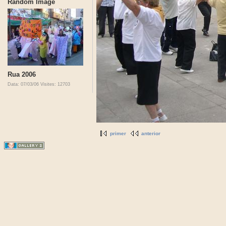
Random Image
Rua 2006
Data: 07/03/06
Visites: 12703
primer
anterior