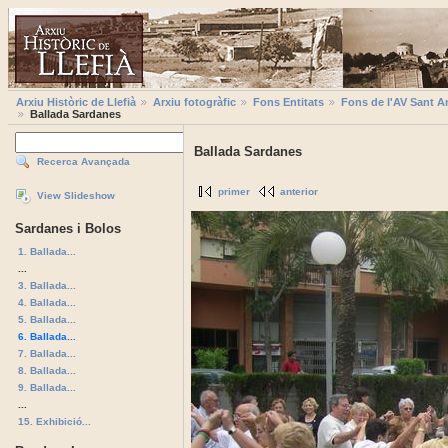
Arxiu Històric de Llefià
Arxiu fotogràfic
Fons Entitats
Fons de l'AV Sant A
Ballada Sardanes
Ballada Sardanes
Recerca Avançada
primer
anterior
View Slideshow
Sardanes i Bolos
1. Ballada...
...
3. Ballada...
4. Ballada...
5. Ballada...
6. Ballada...
7. Ballada...
8. Ballada...
9. Ballada...
...
15. Exhibició...