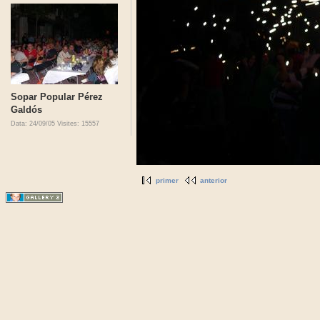
Sopar Popular Pérez
Galdós
Data: 24/09/05
Visites: 15557
primer
anterior