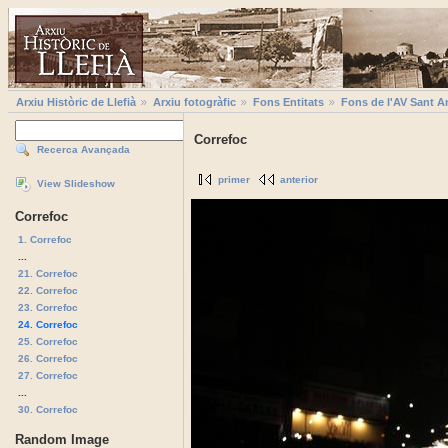
Arxiu Històric de Llefià
Arxiu fotogràfic
Fons Entitats
Fons de l'AV Sant A
Correfoc
Recerca Avançada
primer
anterior
View Slideshow
Correfoc
1. Correfoc
...
21. Correfoc
22. Correfoc
23. Correfoc
24. Correfoc
25. Correfoc
26. Correfoc
27. Correfoc
...
30. Correfoc
Random Image