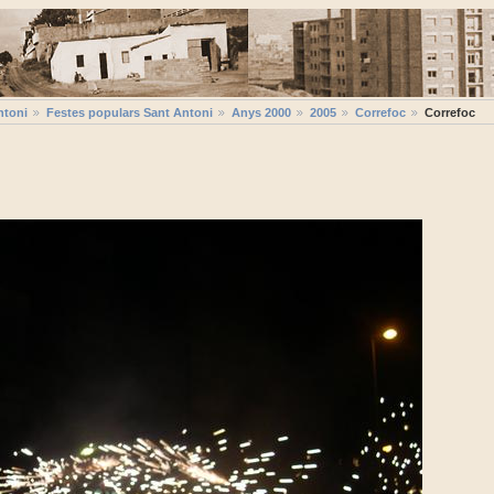
ntoni
Festes populars Sant Antoni
Anys 2000
2005
Correfoc
Correfoc