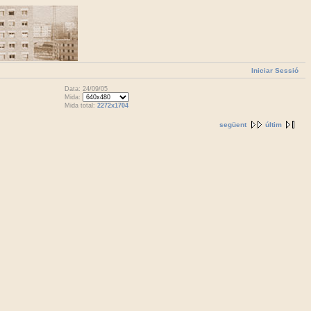
Iniciar Sessió
Data: 24/09/05
Mida:
Mida total:
2272x1704
següent
últim