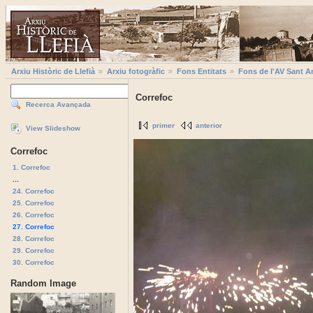
Arxiu Històric de Llefià
Arxiu fotogràfic
Fons Entitats
Fons de l'AV Sant A
Correfoc
Recerca Avançada
primer
anterior
View Slideshow
Correfoc
1. Correfoc
...
24. Correfoc
25. Correfoc
26. Correfoc
27. Correfoc
28. Correfoc
29. Correfoc
30. Correfoc
Random Image