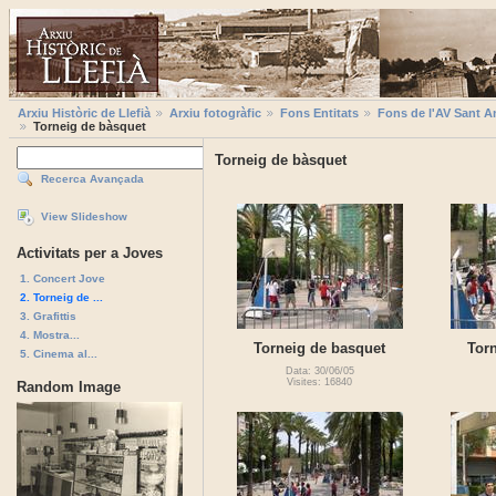
Arxiu Històric de Llefià
Arxiu fotogràfic
Fons Entitats
Fons de l'AV Sant A
Torneig de bàsquet
Torneig de bàsquet
Recerca Avançada
View Slideshow
Activitats per a Joves
1. Concert Jove
2. Torneig de ...
3. Grafittis
4. Mostra...
Torneig de basquet
Tor
5. Cinema al...
Data: 30/06/05
Visites: 16840
Random Image