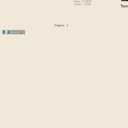
Data: 17/09/05
Visites: 14094
Tor
Pàgina:
1