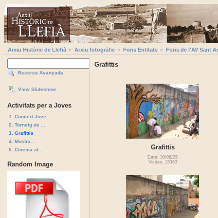
Arxiu Històric de Llefià
Arxiu fotogràfic
Fons Entitats
Fons de l'AV Sant A
Grafittis
Recerca Avançada
View Slideshow
Activitats per a Joves
1. Concert Jove
2. Torneig de ...
3. Grafittis
4. Mostra...
Grafittis
5. Cinema al...
Data: 30/06/05
Visites: 15363
Random Image