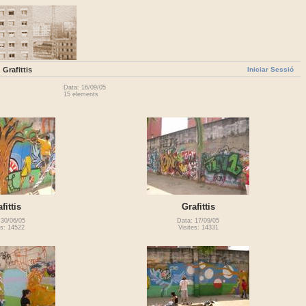
Iniciar Sessió
Grafittis
Data: 16/09/05
15 elements
fittis
Grafittis
 30/06/05
Data: 17/09/05
es: 14522
Visites: 14331