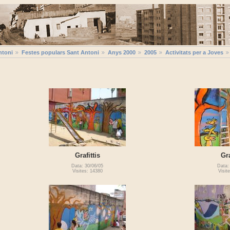
ntoni
Festes populars Sant Antoni
Anys 2000
2005
Activitats per a Joves
Grafittis
Gra
Data: 30/06/05
Data:
Visites: 14380
Visit