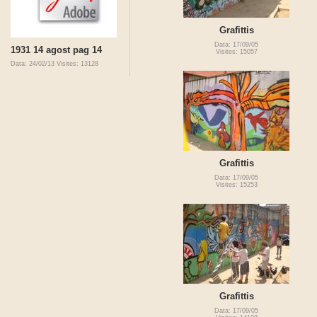
Grafittis
Data: 17/09/05
1931 14 agost pag 14
Visites: 15057
Data: 24/02/13
Visites: 13128
Grafittis
Data: 17/09/05
Visites: 15253
Grafittis
Data: 17/09/05