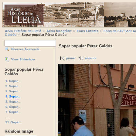
Arxiu Històric de Llefià
Arxiu fotogràfic
Fons Entitats
Fons de l'AV Sant A
Galdós
Sopar popular Pérez Galdós
Sopar popular Pérez Galdós
Recerca Avançada
primer
anterior
View Slideshow
Sopar popular Pérez
Galdós
1. Sopar...
2. Sopar...
3. Sopar...
4. Sopar...
5. Sopar...
6. Sopar...
7. Sopar...
...
31. Sopar...
Random Image