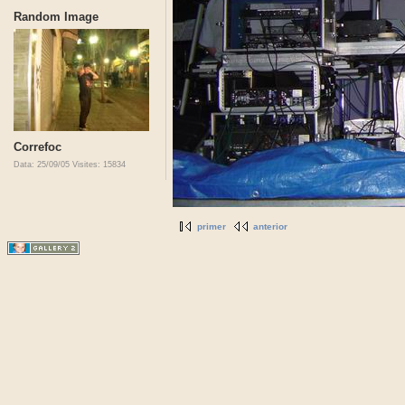
Random Image
Correfoc
Data: 25/09/05
Visites: 15834
primer
anterior