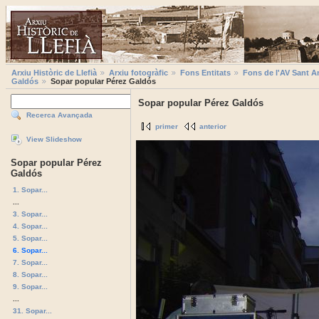
Arxiu Històric de Llefià
Arxiu fotogràfic
Fons Entitats
Fons de l'AV Sant A
Galdós
Sopar popular Pérez Galdós
Sopar popular Pérez Galdós
Recerca Avançada
primer
anterior
View Slideshow
Sopar popular Pérez
Galdós
1. Sopar...
...
3. Sopar...
4. Sopar...
5. Sopar...
6. Sopar...
7. Sopar...
8. Sopar...
9. Sopar...
...
31. Sopar...