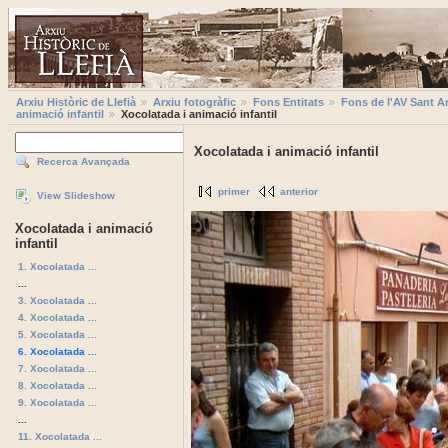
Arxiu Històric de Llefià
Arxiu fotogràfic
Fons Entitats
Fons de l'AV Sant A
animació infantil
Xocolatada i animació infantil
Xocolatada i animació infantil
Recerca Avançada
primer
anterior
View Slideshow
Xocolatada i animació
infantil
1. Xocolatada ...
...
3. Xocolatada ...
4. Xocolatada ...
5. Xocolatada ...
6. Xocolatada ...
7. Xocolatada ...
8. Xocolatada ...
9. Xocolatada ...
...
11. Xocolatada ...