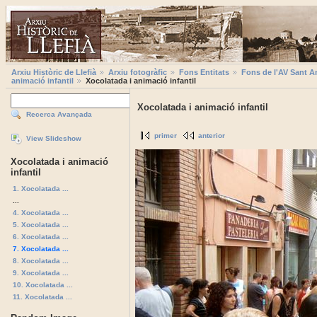
Arxiu Històric de Llefià
Arxiu fotogràfic
Fons Entitats
Fons de l'AV Sant A
animació infantil
Xocolatada i animació infantil
Xocolatada i animació infantil
Recerca Avançada
primer
anterior
View Slideshow
Xocolatada i animació
infantil
1. Xocolatada ...
...
4. Xocolatada ...
5. Xocolatada ...
6. Xocolatada ...
7. Xocolatada ...
8. Xocolatada ...
9. Xocolatada ...
10. Xocolatada ...
11. Xocolatada ...