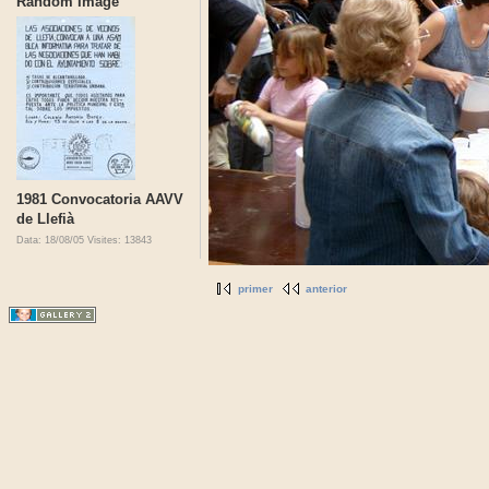
Random Image
1981 Convocatoria AAVV
de Llefià
Data: 18/08/05
Visites: 13843
primer
anterior