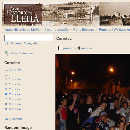
Arxiu Històric de Llefià
Arxiu fotogràfic
Fons Entitats
Fons de l'AV Sant A
Correfoc
Recerca Avançada
primer
anterior
View Slideshow
Correfoc
1. Correfoc
...
3. Correfoc
4. Correfoc
5. Correfoc
6. Correfoc
7. Correfoc
8. Correfoc
9. Correfoc
...
49. Correfoc
Random Image