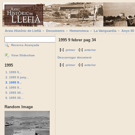
Arxiu Històric de Llefià
Documents
Hemeroteca
La Vanguardia
Anys 90
1995 9 febrer pag 34
Recerca Avançada
primer
anterior
View Slideshow
Descarregar document
1995
primer
anterior
1. 1995 5...
2. 1995 8 juny...
3. 1995 9...
4. 1995 9...
5. 1995 30...
6. 1995 30...
Random Image