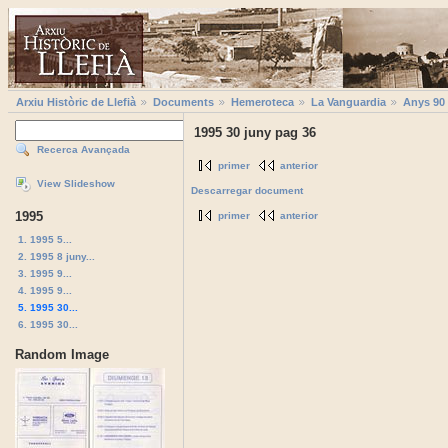
Arxiu Històric de Llefià
Documents
Hemeroteca
La Vanguardia
Anys 90
1995 30 juny pag 36
Recerca Avançada
primer
anterior
View Slideshow
Descarregar document
1995
primer
anterior
1. 1995 5...
2. 1995 8 juny...
3. 1995 9...
4. 1995 9...
5. 1995 30...
6. 1995 30...
Random Image