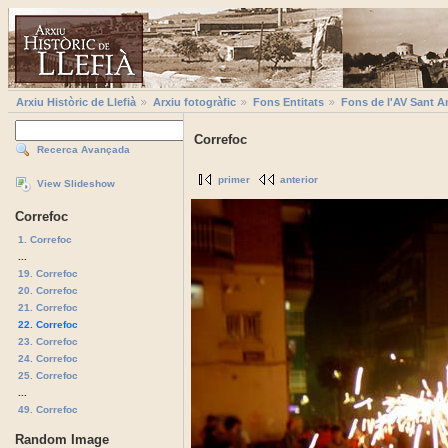
Arxiu Històric de Llefià
Arxiu fotogràfic
Fons Entitats
Fons de l'AV Sant A
Correfoc
Recerca Avançada
primer
anterior
View Slideshow
Correfoc
1. Correfoc
...
19. Correfoc
20. Correfoc
21. Correfoc
22. Correfoc
23. Correfoc
24. Correfoc
25. Correfoc
...
49. Correfoc
Random Image