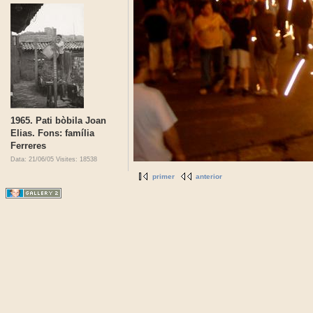
1965. Pati bòbila Joan
Elias. Fons: família
Ferreres
Data: 21/06/05
Visites: 18538
primer
anterior