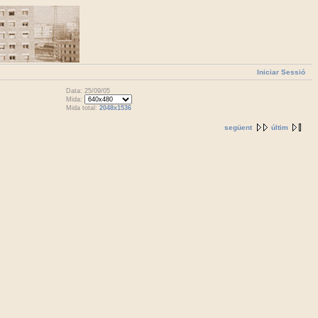
Iniciar Sessió
Data: 25/09/05
Mida:
Mida total:
2048x1536
següent
últim