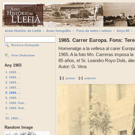
Arxiu Històric de Llefià
Arxiu fotogràfic
Fons de veïns i veïnes
Anys 60
1965. Carrer Europa. Fons: Ter
Recerca Avançada
Homenatge a la vellesa al carer Europa
1965. A la foto Mn. Carreras imposa la 
View Slideshow
85 años, el Sr. Leandro Royo Dols, àlie
Any 1965
Autor: G. Vera
1. 1965. ...
2. 1965. ...
primer
anterior
3. 1965. ...
4. 1965. ...
5. 1965. ...
6. 1965. ...
7. 1965. Pati...
8. 1965. Pati...
...
35. 1965....
Random Image