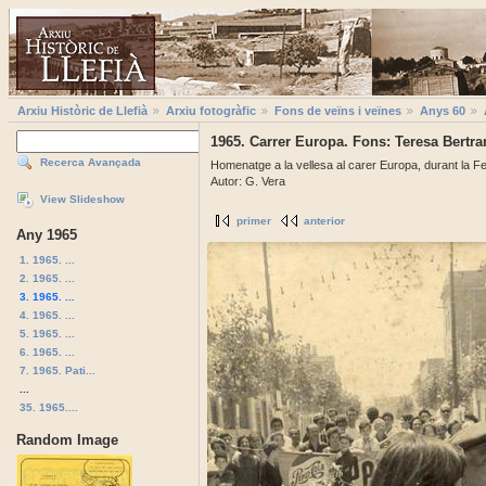
Arxiu Històric de Llefià
Arxiu fotogràfic
Fons de veïns i veïnes
Anys 60
1965. Carrer Europa. Fons: Teresa Bertra
Recerca Avançada
Homenatge a la vellesa al carer Europa, durant la Fe
Autor: G. Vera
View Slideshow
primer
anterior
Any 1965
1. 1965. ...
2. 1965. ...
3. 1965. ...
4. 1965. ...
5. 1965. ...
6. 1965. ...
7. 1965. Pati...
...
35. 1965....
Random Image